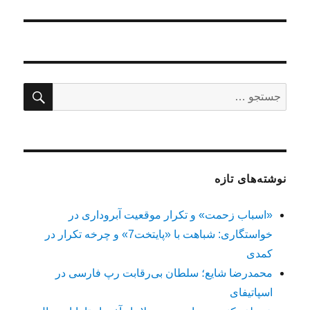
جستج
جستجو
برای:
نوشته‌های تازه
«اسباب زحمت» و تکرار موقعیت آبروداری در
خواستگاری: شباهت با «پایتخت7» و چرخه تکرار در
کمدی
محمدرضا شایع؛ سلطان بی‌رقابت رپ فارسی در
اسپاتیفای