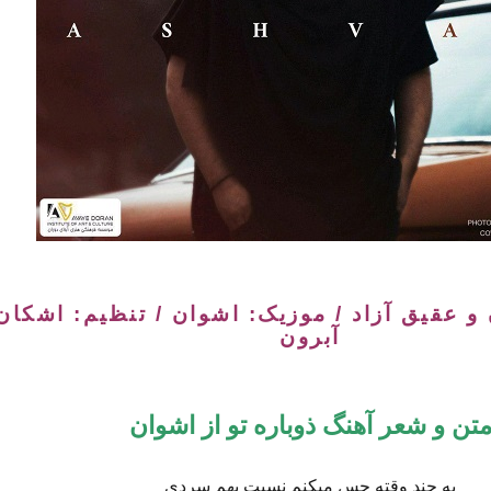
 و عقیق آزاد / موزیک: اشوان / تنظیم: اشکان
آبرون
تن و شعر آهنگ ذوباره تو از اشوان
یه چند وقته حس میکنم نسبت بهم سردی