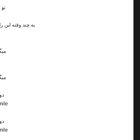
تو 
یه چند وقته این را
میگ
میگ
دو
mile
دو
mile