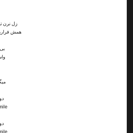
زل نرن تو
همش فراریم
بی 
واس
میگ
دو
mile
دو
mile