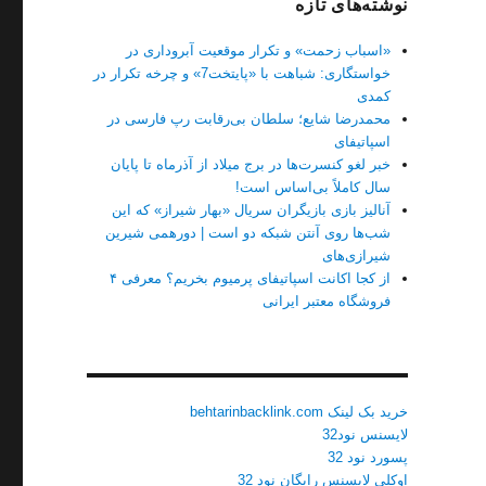
نوشته‌های تازه
«اسباب زحمت» و تکرار موقعیت آبروداری در
خواستگاری: شباهت با «پایتخت7» و چرخه تکرار در
کمدی
محمدرضا شایع؛ سلطان بی‌رقابت رپ فارسی در
اسپاتیفای
خبر لغو کنسرت‌ها در برج میلاد از آذرماه تا پایان
سال کاملاً بی‌اساس است!
آنالیز بازی بازیگران سریال «بهار شیراز» که این
شب‌ها روی آنتن شبکه دو است | دورهمی شیرین
شیرازی‌های
از کجا اکانت اسپاتیفای پرمیوم بخریم؟ معرفی ۴
فروشگاه معتبر ایرانی
خرید بک لینک behtarinbacklink.com
لایسنس نود32
پسورد نود 32
اوکلی لایسنس رایگان نود 32