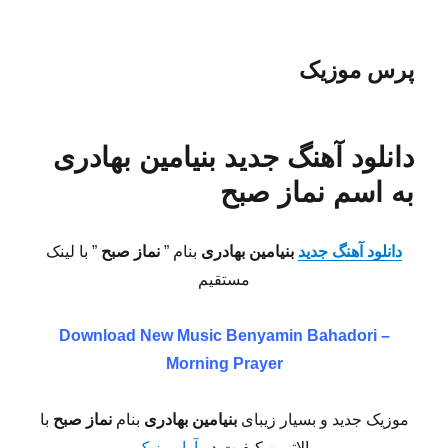
پرس موزیک
دانلود آهنگ جدید بنیامین بهادری
به اسم نماز صبح
دانلود آهنگ جدید
بنیامین بهادری
بنام ”
نماز صبح
” با لینک
مستقیم
Download New Music
Benyamin Bahadori –
Morning Prayer
موزیک جدید و بسیار زیبای
بنیامین بهادری
بنام
نماز صبح
با
بالاترین کیفیت در
آوا موزیک