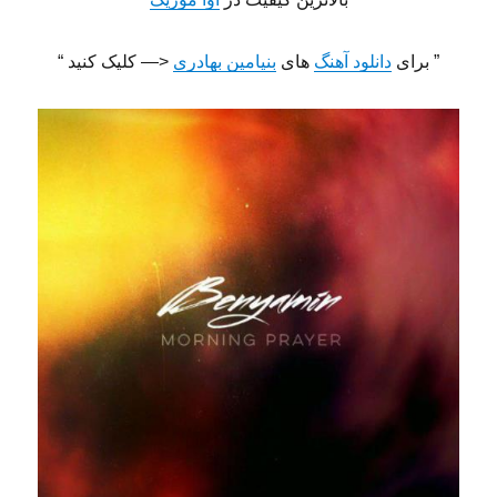
” برای
دانلود آهنگ
های
بنیامین بهادری
<— کلیک کنید “