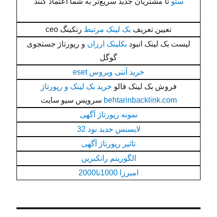
سئو
تا مشتریان جدید سریع‌تر به شما اعتماد کنند
تعیین تعریف
بک لینک مرتبط
رنکینگ ceo
لیست بک لینک انبود
بکلینک ارزان
و رپورتاژ جستجوی
گوگل
خرید آنتی ویروس eset
فروش بک لینک فالو
خرید بک لینک و رپورتاژ
behtarinbacklink.com
سرویس سیو سایت
نمونه رپورتاژ آگهی
لایسنس جدید نود 32
تاثیر رپورتاژ آگهی
الگوریتم رانکبرین
امیرزا 1000تا2000