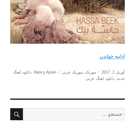
“دانلود آهنگ جدید Nancy Ajram با نام El Hob Zay El Watar”
ادامه خواندن
ارسال
دسته‌ها
برچسب‌ها
آوریل 1, 2017
موزیک
،
موزیک عربی
Nancy Ajram
،
دانلود اهنگ
شده
جدید
،
دانلود اهنگ عربی
در
جستج
جستجو
برای: