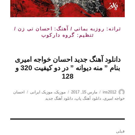
ترانه: روزبه بمانی / آهنگ: احسان نی زن /
تنظیم: گروه دارکوب
دانلود آهنگ جدید احسان خواجه امیری
بنام ” منه دیوانه
” در دو کیفیت 320 و
128
نویسنده
ارسال
دسته‌ها
برچسب‌ها
ins2012
مارس 15, 2017
موزیک
،
موزیک ایرانی
احسان
شده
خواجه امیری
،
دانلود آهنگ پاپ
،
دانلود آهنگ جدید
در
راهبری
قبلی