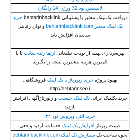
لایسنس نود 32 ورژن 14 رایگان
دریافت بک‌لینک معتبر با پشتیبانی behtarinbacklink
خرید
بک لینک معتبر behtarinbacklink com
و توان رقابتی
سایتتان افزایش یابد
بهره‌برداری بهینه از بودجه تبلیغاتی
ارتقا رتبه سایت
تا با
کمترین هزینه بیشترین نتیجه را بگیرید
بهبود پروژه
خرید رپورتاژ با بک لینک
فروشگاهی
http://behtarinseo.i
خرید بکلینک ایرانی
بک لینک چیست
و رپورتاژاگهی افزایش
بازدید
خرید انتی ویروس نود ۳۲
قیمت رپرتاژ
افزایش بک لینک
خدمات بازدید واقعی
نحوه ساخت بک
سفارش بک لینک behtarinbacklink.com