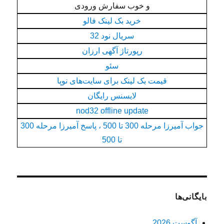
و خوب سفارش ورودی
خرید بک لینک فالو
سريال نود 32
رپورتاژ آگهی ارزان
سئو
قیمت بک لینک برای سایت‌های نوپا
لایسنس رایگان
nod32 offline update
جواب آمیرزا مرحله 300 تا 500 ، پاسخ آمیرزا مرحله 300
تا 500
بایگانی‌ها
آگوست 2026