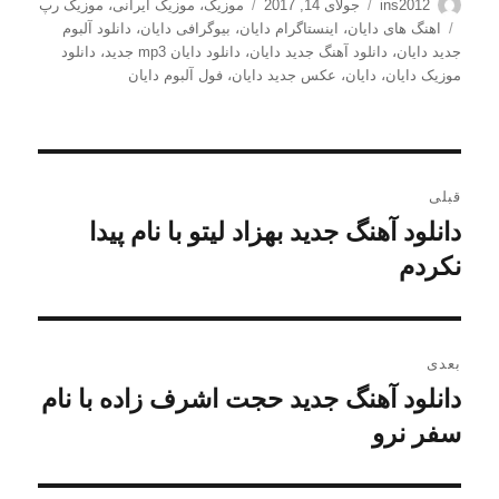
نویسنده
ارسال
دسته‌ها
ins2012
جولای 14, 2017
موزیک
،
موزیک ایرانی
،
موزیک رپ
شده
برچسب‌ها
اهنگ های دایان
،
اینستاگرام دایان
،
بیوگرافی دایان
،
دانلود آلبوم
در
جدید دایان
،
دانلود آهنگ جدید دایان
،
دانلود دایان mp3 جدید
،
دانلود
موزیک دایان
،
دایان
،
عکس جدید دایان
،
فول آلبوم دایان
راهبری
قبلی
نوشته
دانلود آهنگ جدید بهزاد لیتو با نام پیدا
نوشته
قبلی:
نکردم
بعدی
دانلود آهنگ جدید حجت اشرف زاده با نام
نوشته
بعدی:
سفر نرو