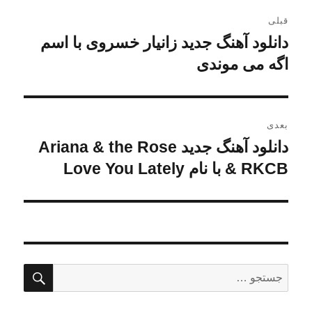
راهبری
قبلی
نوشته
دانلود آهنگ جدید زانیار خسروی با اسم
نوشته
قبلی:
اگه می موندی
بعدی
دانلود آهنگ جدید Ariana & the Rose
نوشته
بعدی:
& RKCB با نام Love You Lately
جستج
جستجو
برای: