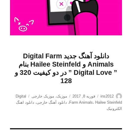
دانلود آهنگ جدید Digital Farm
Animals و Hailee Steinfeld بنام
” Digital Love
” در دو کیفیت 320 و
128
نویسنده
ارسال
دسته‌ها
برچسب‌ها
ins2012
فوریه 8, 2017
موزیک
،
موزیک خارجی
Digital
شده
Hailee Steinfeld
،
Farm Animals
،
دانلود آهنگ خارجی
،
دانلود اهنگ
در
الکترونیک