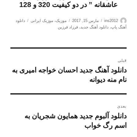
عاشقانه
” در دو کیفیت 320 و 128
نویسنده
ارسال
دسته‌ها
برچسب‌ها
ins2012
مارس 15, 2017
موزیک
،
موزیک ایرانی
دانلود
شده
آهنگ پاپ
،
دانلود آهنگ جدید
،
فرزاد فرزین
در
راهبری
قبلی
نوشته
دانلود آهنگ جدید احسان خواجه امیری به
نوشته
قبلی:
نام منه دیوانه
بعدی
دانلود آلبوم جدید همایون شجریان به
نوشته
بعدی:
اسم رگ خواب