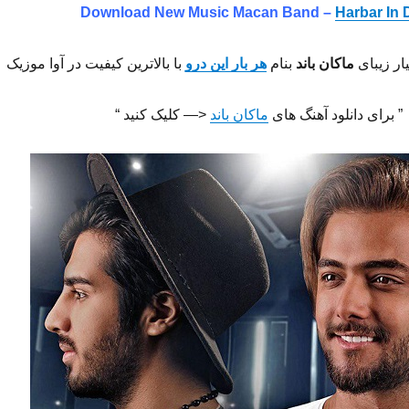
Download New Music Macan Band –
Harbar In 
ار زیبای
ماکان باند
بنام
هر بار این درو
با بالاترین کیفیت در آوا موزیک
” برای دانلود آهنگ های
ماکان باند
<— کلیک کنید “