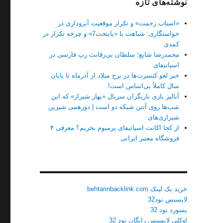
نوشته‌های تازه
«اسباب زحمت» و تکرار موقعیت آبروداری در
خواستگاری: شباهت با «پایتخت7» و چرخه تکرار در
کمدی
محمدرضا شایع؛ سلطان بی‌رقابت رپ فارسی در
اسپاتیفای
خبر لغو کنسرت‌ها در برج میلاد از آذرماه تا پایان
سال کاملاً بی‌اساس است!
آنالیز بازی بازیگران سریال «بهار شیراز» که این
شب‌ها روی آنتن شبکه دو است | دورهمی شیرین
شیرازی‌های
از کجا اکانت اسپاتیفای پرمیوم بخریم؟ معرفی ۴
فروشگاه معتبر ایرانی
خرید بک لینک behtarinbacklink.com
لایسنس نود32
پسورد نود 32
اوکلی لایسنس رایگان نود 32