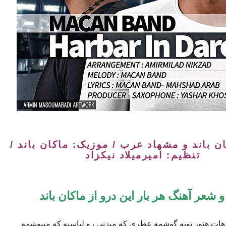
ان باند و مشهاد عرب / موزیک: ماکان باند /
تنظیم: امیرمیلاد نیکزاد
 شعر آهنگ هر بار این درو از ماکان باند
ات هنوز تویه گوشمه عطری که میزنی رو لباسیه که میپوشمه