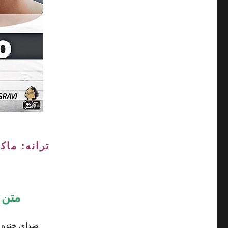
ترانه: ماک
متن و
صدای خنده ه