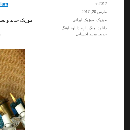
نویسنده
alam
ins2012
ارسال
مارس 20, 2017
شده
دسته‌ها
موزیک
،
موزیک ایرانی
موزیک جدید و بسی
در
برچسب‌ها
دانلود آهنگ پاپ
،
دانلود آهنگ
جدید
،
مجید اخشابی
”