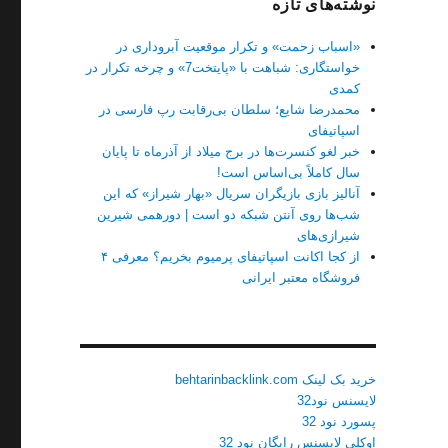
نوشته‌های تازه
«اسباب زحمت» و تکرار موقعیت آبروداری در
خواستگاری: شباهت با «پایتخت7» و چرخه تکرار در
کمدی
محمدرضا شایع؛ سلطان بی‌رقابت رپ فارسی در
اسپاتیفای
خبر لغو کنسرت‌ها در برج میلاد از آذرماه تا پایان
سال کاملاً بی‌اساس است!
آنالیز بازی بازیگران سریال «بهار شیراز» که این
شب‌ها روی آنتن شبکه دو است | دورهمی شیرین
شیرازی‌های
از کجا اکانت اسپاتیفای پرمیوم بخریم؟ معرفی ۴
فروشگاه معتبر ایرانی
خرید بک لینک behtarinbacklink.com
لایسنس نود32
پسورد نود 32
اوکلی لایسنس رایگان نود 32