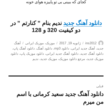
کجای که ببینی بی تو پاییزه هوای خونه
دانلود
آهنگ جدید
ندیم
بنام ”
کنارتم
” در
دو کیفیت 320 و 128
نویسنده
ارسال
دسته‌ها
برچسب‌ها
ins2012
ژانویه 19, 2017
موزیک
،
موزیک ایرانی
آهنگ
شده
جدید
،
آهنگ جدید ایرانی
،
دانلود mp3
،
دانلود آهنگ
،
دانلود آهنگ پاپ
،
در
دانلود آهنگ جدید
،
دانلود آهنگ جدید ایرانی
،
دانلود موزیک پاپ
،
دانلود
موزیک جدید
،
مرجع دانلود موزیک
،
موزیک جدید
،
ندیم
راهبری
قبلی
نوشته
دانلود آهنگ جدید سعید کرمانی با اسم
نوشته
قبلی:
من میرم