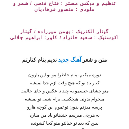
تنظیم و میکس مستر : فتاح فتحی / شعر و
ملودی : منصور فرهادیان
گیتار الکتریک : بهمن میرزاده / گیتار
اکوستیک : سعید خانزاد / کاور: ابراهیم جلالی
متن و شعر
آهنگ جدید
ندیم
بنام
کنارتم
دوره میکنم تمام خاطراتمو تو این بارون
کنار یاد تو که هیچ وقت ازم جدا نمیشه
منو چشای خیسمو یه چند تا عکس و جای خالیت
میخوام بدونی هیچکسی برام شبی تو نمیشه
پرسه میزنم بدون تو تموم این کوچه هارو
به هرچی میرسم خندهاتو یاد من میاره
ببین که بعد تو خیالتو منو کجا کشونده