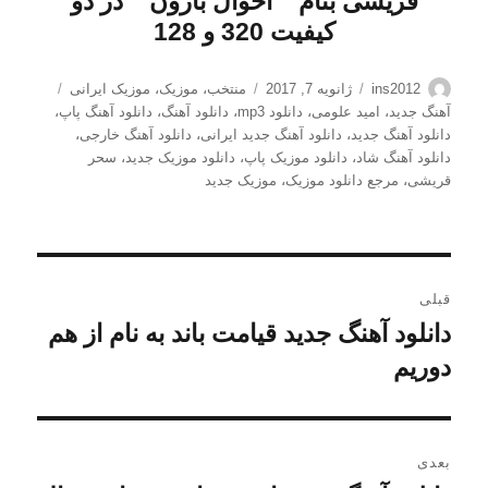
قریشی
بنام ”
احوال بارون
” در دو
کیفیت 320 و 128
نویسنده
ارسال
دسته‌ها
برچسب‌ه
ins2012
ژانویه 7, 2017
منتخب
،
موزیک
،
موزیک ایرانی
شده
آهنگ جدید
،
امید علومی
،
دانلود mp3
،
دانلود آهنگ
،
دانلود آهنگ پاپ
،
در
دانلود آهنگ جدید
،
دانلود آهنگ جدید ایرانی
،
دانلود آهنگ خارجی
،
دانلود آهنگ شاد
،
دانلود موزیک پاپ
،
دانلود موزیک جدید
،
سحر
قریشی
،
مرجع دانلود موزیک
،
موزیک جدید
راهبری
قبلی
نوشته
دانلود آهنگ جدید قیامت باند به نام از هم
نوشته
قبلی:
دوریم
بعدی