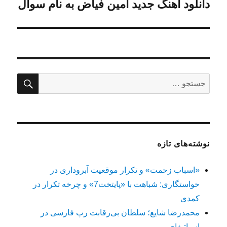
دانلود آهنگ جدید امین فیاض به نام سوال
نوشته
بعدی:
جستج
جستجو
برای:
نوشته‌های تازه
«اسباب زحمت» و تکرار موقعیت آبروداری در
خواستگاری: شباهت با «پایتخت7» و چرخه تکرار در
کمدی
محمدرضا شایع؛ سلطان بی‌رقابت رپ فارسی در
اسپاتیفای