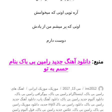
آره تویی اونی که میخوامش
اونی که پر میشم من از یادش
دوست دارم
منبع:
دانلود آهنگ جدید رامین بی باک بنام
حسم به تو
نویسنده
ارسال
دسته‌ها
برچسب‌ها
ins2012
می 13, 2017
موزیک
،
موزیک ایرانی
اهنگ های
شده
رامین بی باک
،
اینستاگرام رامین بی باک
،
بیوگرافی رامین بی باک
،
در
دانلود آلبوم جدید رامین بی باک
،
دانلود آهنگ پاپ
،
دانلود آهنگ جدید
رامین بی باک
،
دانلود رامین بی باک mp3 جدید
،
دانلود موزیک رامین
بی باک
،
رامین بی باک
،
عکس جدید رامین بی باک
،
فول آلبوم رامین