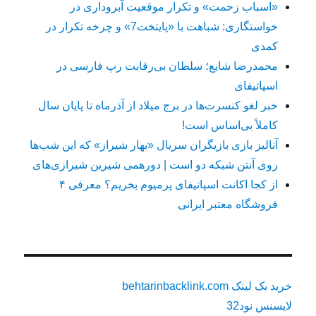
«اسباب زحمت» و تکرار موقعیت آبروداری در
خواستگاری: شباهت با «پایتخت7» و چرخه تکرار در
کمدی
محمدرضا شایع؛ سلطان بی‌رقابت رپ فارسی در
اسپاتیفای
خبر لغو کنسرت‌ها در برج میلاد از آذرماه تا پایان سال
کاملاً بی‌اساس است!
آنالیز بازی بازیگران سریال «بهار شیراز» که این شب‌ها
روی آنتن شبکه دو است | دورهمی شیرین شیرازی‌های
از کجا اکانت اسپاتیفای پرمیوم بخریم؟ معرفی ۴
فروشگاه معتبر ایرانی
خرید بک لینک behtarinbacklink.com
لایسنس نود32