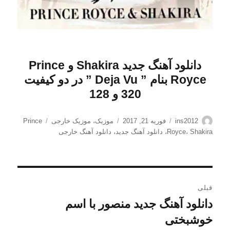
دانلود آهنگ جدید Shakira و Prince
Royce بنام ” Deja Vu
” در دو کیفیت
320 و 128
نویسنده
ارسال
دسته‌ها
برچسب‌ها
ins2012
فوریه 21, 2017
موزیک
،
موزیک خارجی
Prince
شده
Shakira
،
Royce
،
دانلود آهنگ جدید
،
دانلود آهنگ خارجی
در
راهبری
قبلی
نوشته
دانلود آهنگ جدید منصور با اسم
نوشته
قبلی:
خوشبختی