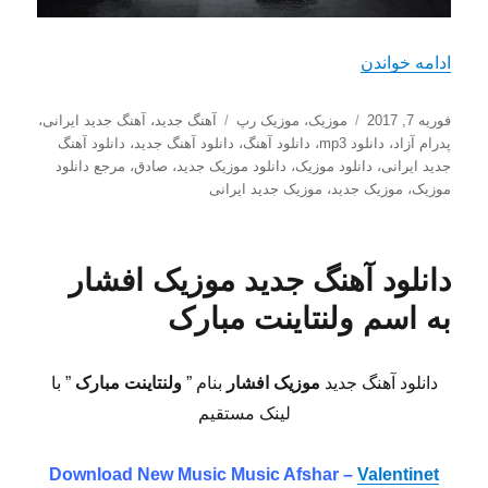
“دانلود آهنگ جدید صادق و پدرام آزاد با اسم راهرو”
ادامه خواندن
ارسال
دسته‌ها
برچسب‌ها
فوریه 7, 2017
موزیک
،
موزیک رپ
آهنگ جدید
،
آهنگ جدید ایرانی
،
شده
پدرام آزاد
،
دانلود mp3
،
دانلود آهنگ
،
دانلود آهنگ جدید
،
دانلود آهنگ
در
جدید ایرانی
،
دانلود موزیک
،
دانلود موزیک جدید
،
صادق
،
مرجع دانلود
موزیک
،
موزیک جدید
،
موزیک جدید ایرانی
دانلود آهنگ جدید موزیک افشار
به اسم ولنتاینت مبارک
دانلود آهنگ جدید
موزیک افشار
بنام ”
ولنتاینت مبارک
” با
لینک مستقیم
Download New Music
Music Afshar –
Valentinet