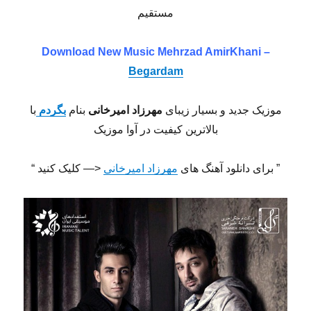
مستقیم
Download New Music
Mehrzad AmirKhani –
Begardam
موزیک جدید و بسیار زیبای
مهرزاد امیرخانی
بنام
بگردم
با
بالاترین کیفیت در آوا موزیک
” برای دانلود آهنگ های
مهرزاد امیرخانی
<— کلیک کنید “