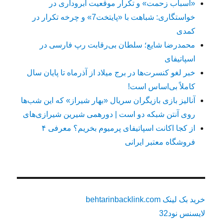
«اسباب زحمت» و تکرار موقعیت آبروداری در
خواستگاری: شباهت با «پایتخت7» و چرخه تکرار در
کمدی
محمدرضا شایع؛ سلطان بی‌رقابت رپ فارسی در
اسپاتیفای
خبر لغو کنسرت‌ها در برج میلاد از آذرماه تا پایان سال
کاملاً بی‌اساس است!
آنالیز بازی بازیگران سریال «بهار شیراز» که این شب‌ها
روی آنتن شبکه دو است | دورهمی شیرین شیرازی‌های
از کجا اکانت اسپاتیفای پرمیوم بخریم؟ معرفی ۴
فروشگاه معتبر ایرانی
خرید بک لینک behtarinbacklink.com
لایسنس نود32