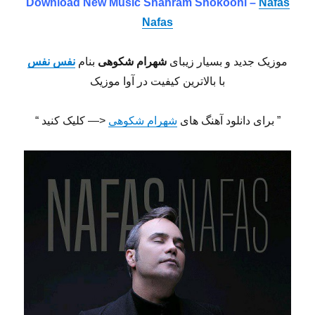
Download New Music
Shahram Shokoohi –
Nafas
Nafas
موزیک جدید و بسیار زیبای
شهرام شکوهی
بنام
نفس نفس
با بالاترین کیفیت در آوا موزیک
” برای دانلود آهنگ های
شهرام شکوهی
<— کلیک کنید “