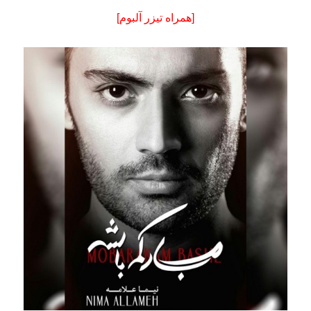
[همراه تیزر آلبوم]