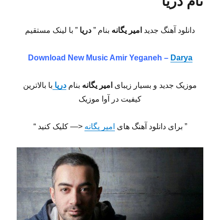
نام دریا
دانلود آهنگ جدید
امیر یگانه
بنام ”
دریا
” با لینک مستقیم
Download New Music
Amir Yeganeh –
Darya
موزیک جدید و بسیار زیبای
امیر یگانه
بنام
دریا
با بالاترین
کیفیت در آوا موزیک
” برای دانلود آهنگ های
امیر یگانه
<— کلیک کنید “