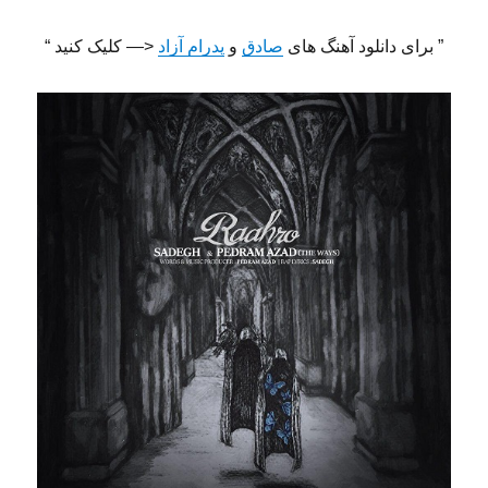
” برای دانلود آهنگ های
صادق
و
پدرام آزاد
<— کلیک کنید “