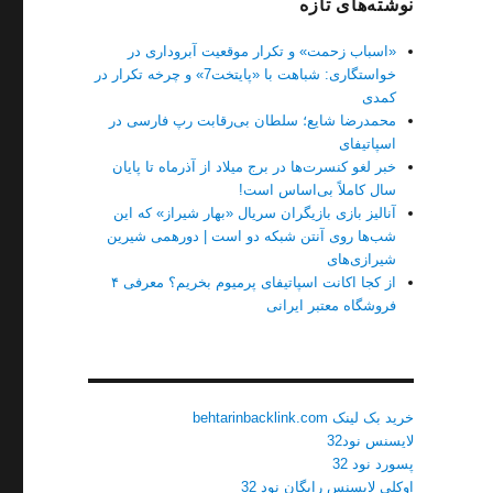
نوشته‌های تازه
«اسباب زحمت» و تکرار موقعیت آبروداری در
خواستگاری: شباهت با «پایتخت7» و چرخه تکرار در
کمدی
محمدرضا شایع؛ سلطان بی‌رقابت رپ فارسی در
اسپاتیفای
خبر لغو کنسرت‌ها در برج میلاد از آذرماه تا پایان
سال کاملاً بی‌اساس است!
آنالیز بازی بازیگران سریال «بهار شیراز» که این
شب‌ها روی آنتن شبکه دو است | دورهمی شیرین
شیرازی‌های
از کجا اکانت اسپاتیفای پرمیوم بخریم؟ معرفی ۴
فروشگاه معتبر ایرانی
خرید بک لینک behtarinbacklink.com
لایسنس نود32
پسورد نود 32
اوکلی لایسنس رایگان نود 32