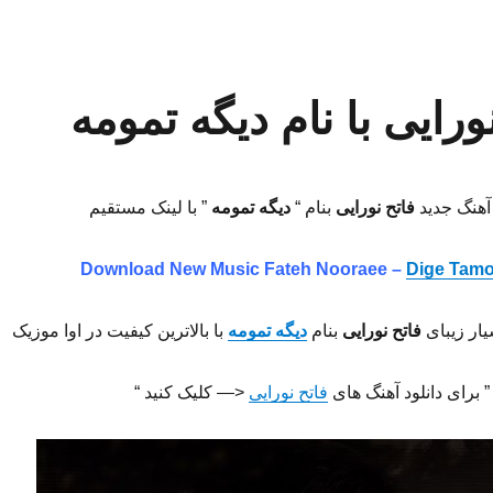
ورایی با نام دیگه تمومه
 آهنگ جدید
فاتح نورایی
بنام “
دیگه تمومه
” با لینک مستقیم
Download New Music Fateh Nooraee –
Dige Tam
یار زیبای
فاتح نورایی
بنام
دیگه تمومه
با بالاترین کیفیت در اوا موزیک
” برای دانلود آهنگ های
فاتح نورایی
<— کلیک کنید “