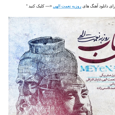
رای دانلود آهنگ های
روزبه نعمت الهى
<— کلیک کنید “