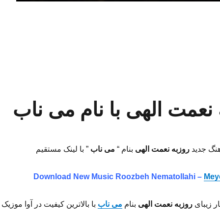
آهنگ جدید فاتح نورایی با نام دیگه تمومه”
 نعمت الهى با نام می ناب
هنگ جدید
روزبه نعمت الهى
بنام “
می ناب
” با لینک مستقیم
Download New Music Roozbeh Nematollahi –
Mey
ر زیبای
روزبه نعمت الهى
بنام
می ناب
با بالاترین کیفیت در آوا موزیک