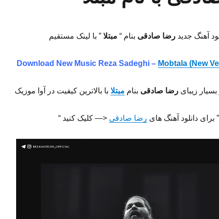
لود آهنگ جدید
رضا صادقی
بنام “
مبتلا
” با لینک مستقیم
Download New Music Reza Sadeghi –
Mobtala (New Ve
بسیار زیبای
رضا صادقی
بنام
مبتلا
با بالاترین کیفیت در آوا موزیک
” برای دانلود آهنگ های
رضا صادقی
<— کلیک کنید “