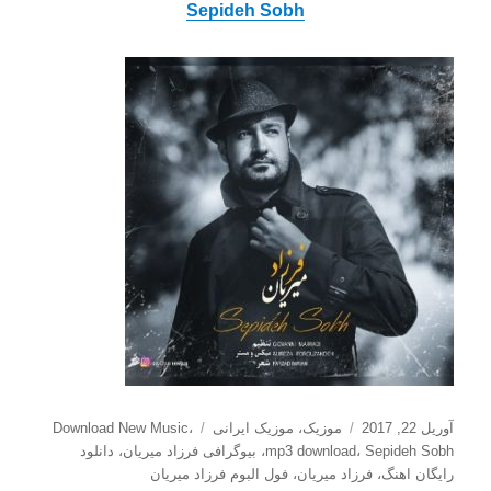
Sepideh Sobh
ارسال
دسته‌ها
برچسب‌ها
آوریل 22, 2017
موزیک
،
موزیک ایرانی
،
Download New Music
شده
Sepideh Sobh
،
mp3 download
،
بیوگرافی فرزاد میریان
،
دانلود
در
رایگان اهنگ
،
فرزاد میریان
،
فول البوم فرزاد میریان