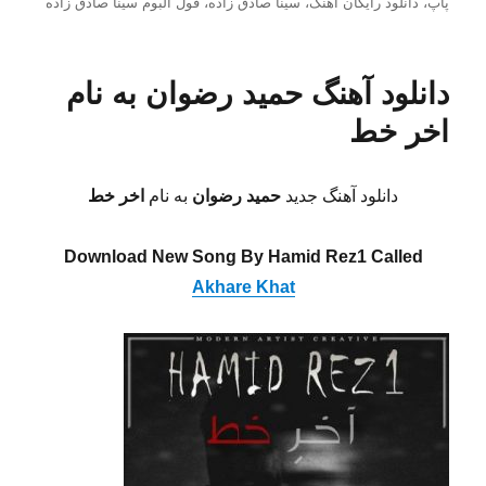
در
پاپ
،
دانلود رایگان اهنگ
،
سینا صادق زاده
،
فول البوم سینا صادق زاده
دانلود آهنگ حمید رضوان به نام
اخر خط
دانلود آهنگ جدید
حمید رضوان
به نام
اخر خط
Download New Song By Hamid Rez1 Called
Akhare Khat