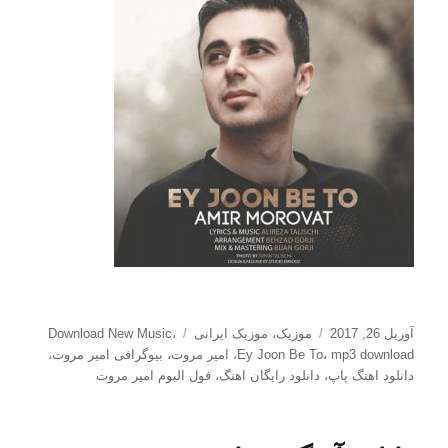
ارسال
دسته‌ها
برچسب‌ها
آوریل 26, 2017
موزیک
،
موزیک ایرانی
،
Download New Music
شده
mp3 download
،
Ey Joon Be To
،
امیر مروت
،
بیوگرافی امیر مروت
،
در
دانلود اهنگ پاپ
،
دانلود رایگان اهنگ
،
فول البوم امیر مروت