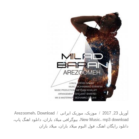
ارسال
دسته‌ها
برچسب‌ها
آوریل 23, 2017
موزیک
،
موزیک ایرانی
Download
،
Arezoomeh
شده
mp3 download
،
New Music
،
بیوگرافی میلاد باران
،
دانلود اهنگ پاپ
،
در
دانلود رایگان اهنگ
،
فول البوم میلاد باران
،
میلاد باران