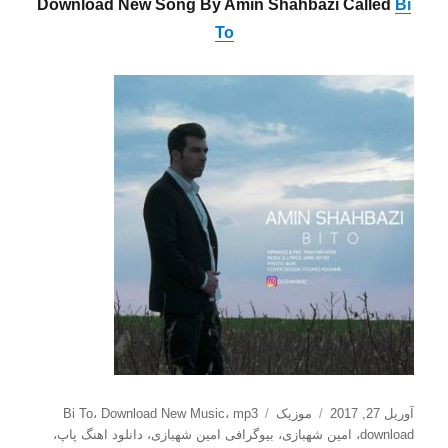
Download New Song By Amin Shahbazi Called
Bi
To
ارسال
دسته‌ها
برچسب‌ها
آوریل 27, 2017
موزیک
mp3
،
Download New Music
،
Bi To
شده
download
،
امین شهبازی
،
بیوگرافی امین شهبازی
،
دانلود اهنگ پاپ
،