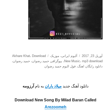
ارسال
دسته‌ها
برچسب‌ها
آوریل 23, 2017
آلبوم ایرانی
،
موزیک
Download
،
Akhare Khat
شده
mp3 download
،
New Music
،
بیوگرافی حمید رضوان
،
حمید رضوان
،
در
دانلود رایگان اهنگ
،
فول البوم حمید رضوان
دانلود آهنگ جدید
میلاد باران
به نام
آرزومه
Download New Song By Milad Baran Called
Arezoomeh