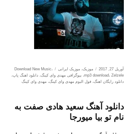
ارسال
دسته‌ها
برچسب‌ها
آوریل 27, 2017
موزیک
،
موزیک ایرانی
،
Download New Music
شده
Zelzele
،
mp3 download
،
بیوگرافی مهدی وای کینگ
،
دانلود اهنگ پاپ
،
در
دانلود رایگان اهنگ
،
فول البوم مهدی وای کینگ
،
مهدی وای کینگ
دانلود آهنگ سعید هادی صفت به
نام تو بیا میورجا