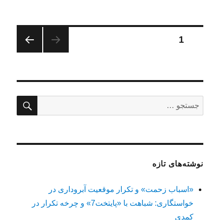
صفحه‌بندی
برگه
1
صفحه
نوشته‌ها
بعدی
جستج
جستجو
برای:
نوشته‌های تازه
«اسباب زحمت» و تکرار موقعیت آبروداری در
خواستگاری: شباهت با «پایتخت7» و چرخه تکرار در
کمدی