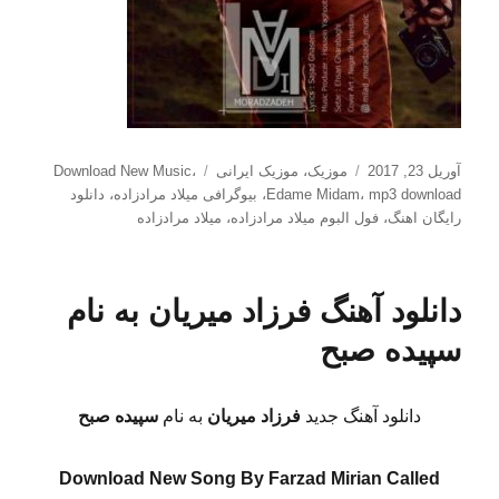
ارسال
دسته‌ها
برچسب‌ها
آوریل 23, 2017
موزیک
،
موزیک ایرانی
،
Download New Music
شده
mp3 download
،
Edame Midam
،
بیوگرافی میلاد مرادزاده
،
دانلود
در
رایگان اهنگ
،
فول البوم میلاد مرادزاده
،
میلاد مرادزاده
دانلود آهنگ فرزاد میریان به نام
سپیده صبح
دانلود آهنگ جدید
فرزاد میریان
به نام
سپیده صبح
Download New Song By Farzad Mirian Called