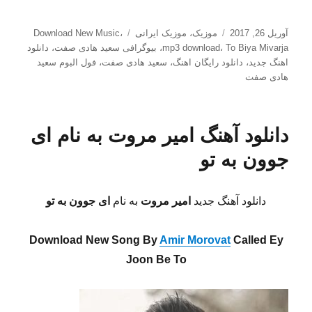
ارسال
دسته‌ها
برچسب‌ها
آوریل 26, 2017
موزیک
،
موزیک ایرانی
،
Download New Music
شده
To Biya Mivarja
،
mp3 download
،
بیوگرافی سعید هادی صفت
،
دانلود
در
اهنگ جدید
،
دانلود رایگان اهنگ
،
سعید هادی صفت
،
فول البوم سعید
هادی صفت
دانلود آهنگ امیر مروت به نام ای
جوون به تو
دانلود آهنگ جدید
امیر مروت
به نام
ای جوون به تو
Download New Song By
Amir Morovat
Called Ey
Joon Be To