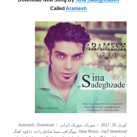
Called
Aramesh
ارسال
دسته‌ها
برچسب‌ها
آوریل 26, 2017
موزیک
،
موزیک ایرانی
Download
،
Aramesh
شده
mp3 download
،
New Music
،
بیوگرافی سینا صادق زاده
،
دانلود اهنگ