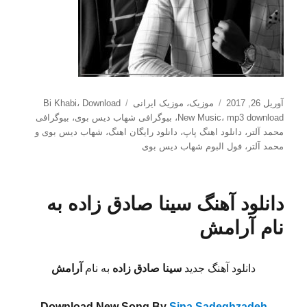
ارسال
دسته‌ها
برچسب‌ها
آوریل 26, 2017
موزیک
،
موزیک ایرانی
Download
،
Bi Khabi
شده
mp3 download
،
New Music
،
بیوگرافی شهاب دیس بوی
،
بیوگرافی
در
محمد آلتر
،
دانلود اهنگ پاپ
،
دانلود رایگان اهنگ
،
شهاب دیس بوی و
محمد آلتر
،
فول البوم شهاب دیس بوی
دانلود آهنگ سینا صادق زاده به
نام آرامش
دانلود آهنگ جدید
سینا صادق زاده
به نام
آرامش
Download New Song By
Sina Sadeghzadeh