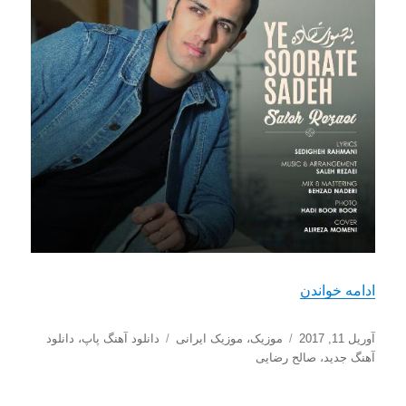
“دانلود آهنگ جدید صالح رضایی به اسم یه صورت ساد
ادامه خواندن
ارسال
دسته‌ها
برچسب‌ها
آوریل 11, 2017
موزیک
،
موزیک ایرانی
دانلود آهنگ پاپ
،
دانلود
شده
آهنگ جدید
،
صالح رضایی
در