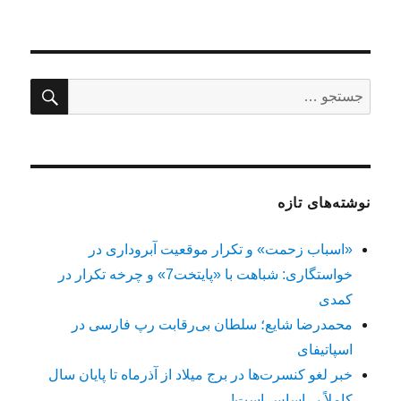
در
جستج
جستجو
برای:
نوشته‌های تازه
«اسباب زحمت» و تکرار موقعیت آبروداری در
خواستگاری: شباهت با «پایتخت7» و چرخه تکرار در
کمدی
محمدرضا شایع؛ سلطان بی‌رقابت رپ فارسی در
اسپاتیفای
خبر لغو کنسرت‌ها در برج میلاد از آذرماه تا پایان سال
کاملاً بی‌اساس است!