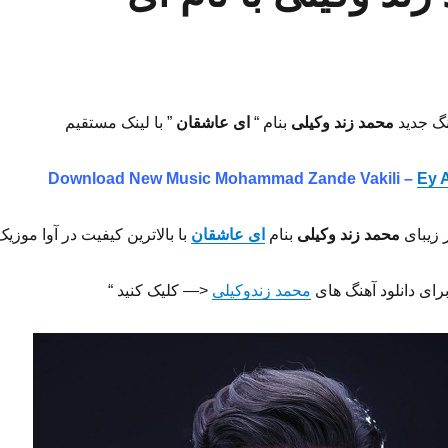
نگ جدید
محمد زند وکیلی
بنام “
ای عاشقان
” با لینک مستقیم
Download New Music Mohammad Zande Vakili –
Ey 
 زیبای
محمد زند وکیلی
بنام
ای عاشقان
با بالاترین کیفیت در آوا موزیک
برای دانلود آهنگ های
محمد زندوکیلی
<— کلیک کنید “