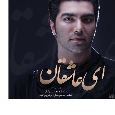
آهنگ جدید محمد زند وکیلی با نام ای عاشقان”