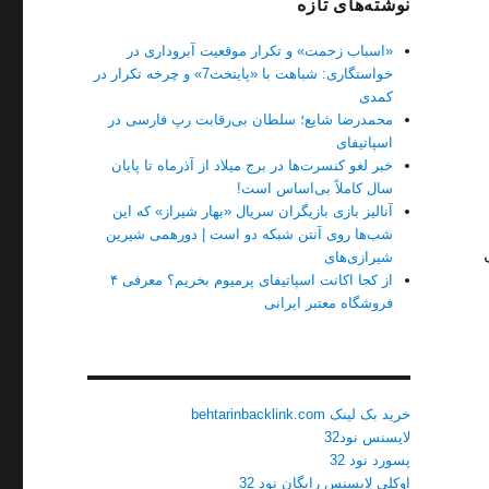
نوشته‌های تازه
«اسباب زحمت» و تکرار موقعیت آبروداری در
خواستگاری: شباهت با «پایتخت7» و چرخه تکرار در
کمدی
محمدرضا شایع؛ سلطان بی‌رقابت رپ فارسی در
اسپاتیفای
خبر لغو کنسرت‌ها در برج میلاد از آذرماه تا پایان
سال کاملاً بی‌اساس است!
آنالیز بازی بازیگران سریال «بهار شیراز» که این
شب‌ها روی آنتن شبکه دو است | دورهمی شیرین
شیرازی‌های
از کجا اکانت اسپاتیفای پرمیوم بخریم؟ معرفی ۴
فروشگاه معتبر ایرانی
خرید بک لینک behtarinbacklink.com
لایسنس نود32
پسورد نود 32
اوکلی لایسنس رایگان نود 32