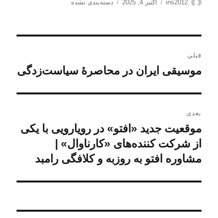
نویسنده
ارسال
دسته‌ها
ins2012
اکتبر 4, 2025
دسته‌بندی نشده
شده
در
راهبری
قبلی
نوشته
موسیقی ایران در محاصرهٔ سیاست‌زدگی
نوشته
قبلی:
بعدی
موقعیت جدید «افتو» در رویارویی با یکی
نوشته
بعدی:
از شرکت کننده‌های «کارناوال» |
مشاوره افتو به روزبه و کلافگی رامبد