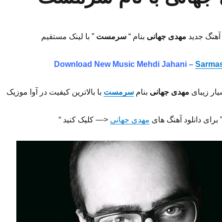
 آهنگ جدید
مهدی جهانی
بنام “
سرمست
” با لینک مستقیم
Download New Music Mehdi Jahani –
Sarma
یار زیبای
مهدی جهانی
بنام
سرمست
با بالاترین کیفیت در آوا موزیک
 برای دانلود آهنگ های
مهدی جهانی
<— کلیک کنید “