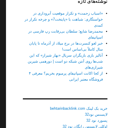
نوشته‌های تازه
«اسباب زحمت» و تکرار موقعیت آبروداری در
خواستگاری: شباهت با «پایتخت7» و چرخه تکرار در
کمدی
محمدرضا شایع؛ سلطان بی‌رقابت رپ فارسی در
اسپاتیفای
خبر لغو کنسرت‌ها در برج میلاد از آذرماه تا پایان
سال کاملاً بی‌اساس است!
آنالیز بازی بازیگران سریال «بهار شیراز» که این
شب‌ها روی آنتن شبکه دو است | دورهمی شیرین
شیرازی‌های
از کجا اکانت اسپاتیفای پرمیوم بخریم؟ معرفی ۴
فروشگاه معتبر ایرانی
خرید بک لینک behtarinbacklink.com
لایسنس نود32
پسورد نود 32
اوکلی لایسنس رایگان نود 32