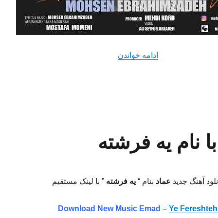
“دانلود آهنگ جدید محسن ابراهیم زاده 
ادامه خواندن
ا نام یه فرشته
نلود آهنگ جدید
عماد
بنام “
یه فرشته
” با لینک مستقیم
Download New Music Emad –
Ye Fereshteh