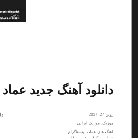
دانلود آهنگ جدید عماد ب
ارسال
ژوئن 27, 2017
دا
شده
دسته‌ها
موزیک
،
موزیک ایرانی
در
برچسب‌ها
اهنگ های عماد
،
اینستاگرام