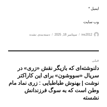
ایمیل *
وب‌ سایت
نویسنده
ارسال
دسته‌ها
ins2012
سپتامبر 18, 2025
دسته‌بندی نشده
شده
در
راهبری
قبلی
نوشته
دلنوشته‌ای که بازیگر نقش «زری» در
نوشته
قبلی:
سریال «سووشون» برای این کاراکتر
نوشت | بهنوش طباطبایی : زری نماد مام
وطن است که به سوگ فرزندانش
نشسته