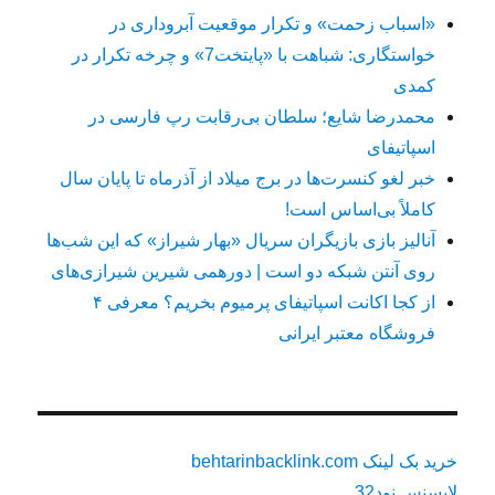
«اسباب زحمت» و تکرار موقعیت آبروداری در
خواستگاری: شباهت با «پایتخت7» و چرخه تکرار در
کمدی
محمدرضا شایع؛ سلطان بی‌رقابت رپ فارسی در
اسپاتیفای
خبر لغو کنسرت‌ها در برج میلاد از آذرماه تا پایان سال
کاملاً بی‌اساس است!
آنالیز بازی بازیگران سریال «بهار شیراز» که این شب‌ها
روی آنتن شبکه دو است | دورهمی شیرین شیرازی‌های
از کجا اکانت اسپاتیفای پرمیوم بخریم؟ معرفی ۴
فروشگاه معتبر ایرانی
خرید بک لینک behtarinbacklink.com
لایسنس نود32