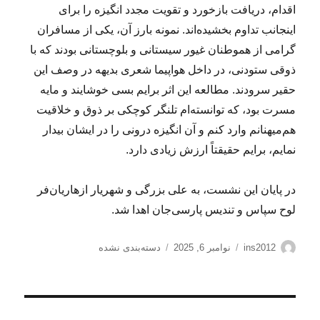
اقدام، دریافت بازخورد و تقویت مجدد انگیزه را برای
اینجانب تداوم بخشیده‌اند. نمونه بارز آن، یکی از مسافران
گرامی از هموطنان غیور سیستانی و بلوچستانی بودند که با
ذوقی ستودنی، در داخل هواپیما شعری بدیهه در وصف این
حقیر سرودند. مطالعه این اثر برایم بسی خوشایند و مایه
مسرت بود، که توانسته‌ام تلنگر کوچکی بر ذوق و خلاقیت
هم‌میهنانم وارد کنم و آن انگیزه درونی را در ایشان بیدار
نمایم، برایم حقیقتاً ارزش زیادی دارد.
در پایان این نشست، به علی بزرگی و شهریار ازهاریان‌فر
لوح سپاس و تندیس پارسی‌جان اهدا شد.
نویسنده
ارسال
دسته‌ها
ins2012
نوامبر 6, 2025
دسته‌بندی نشده
شده
در
راهبری