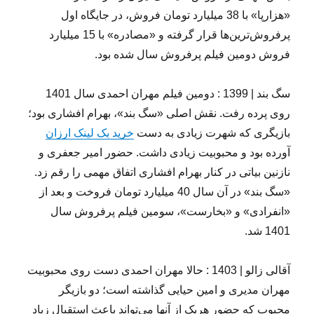
«هزارپا» با 38 میلیارد تومان فروش، در جایگاه اول
پرفروش‌ترین‌ها قرار گرفته و «مصادره» با 15 میلیارد
فروش دومین فیلم پرفروش سال شده بود.
سگ بند | 1399 : دومین فیلم مهران احمدی سال 1401
روی پرده رفت. نقش اصلی «سگ بند»، بهرام افشاری بود؛
بازیگری که شهرت زیادی به دست
خرید بک لینک ارزان
آورده بود و محبوبیت زیادی داشت. حضور امیر جعفری و
نازنین بیاتی در کنار بهرام افشاری اتفاق مهمی را رقم زد.
«سگ بند» در آن سال 40 میلیارد تومان فروخت و بعد از
«انفرادی» و «بخارست»، سومین فیلم پرفروش سال
1401 شد.
آقالی زالو | 1403 : حالا مهران احمدی دست روی محبوبیت
مهران مدیری و امین حیایی گذاشته است؛ دو بازیگر
محبوب که حضور هریک از آنها می‌تواند باعث استقبال زیاد