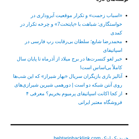
«اسباب زحمت» و تکرار موقعیت آبروداری در
خواستگاری: شباهت با «پایتخت7» و چرخه تکرار در
کمدی
محمدرضا شایع؛ سلطان بی‌رقابت رپ فارسی در
اسپاتیفای
خبر لغو کنسرت‌ها در برج میلاد از آذرماه تا پایان سال
کاملاً بی‌اساس است!
آنالیز بازی بازیگران سریال «بهار شیراز» که این شب‌ها
روی آنتن شبکه دو است | دورهمی شیرین شیرازی‌های
از کجا اکانت اسپاتیفای پرمیوم بخریم؟ معرفی ۴
فروشگاه معتبر ایرانی
خرید بک لینک behtarinbacklink.com