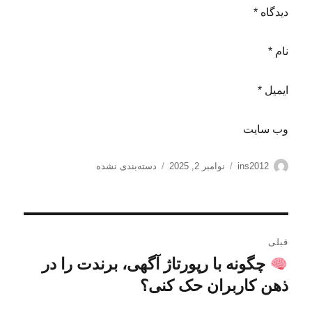
دیدگاه *
نام *
ایمیل *
وب‌ سایت
نویسنده
ارسال
دسته‌ها
ins2012
نوامبر 2, 2025
دسته‌بندی نشده
شده
در
راهبری
قبلی
نوشته
چگونه با رپورتاژ آگهی، برندت را در
نوشته
قبلی:
ذهن کاربران حک کنی؟