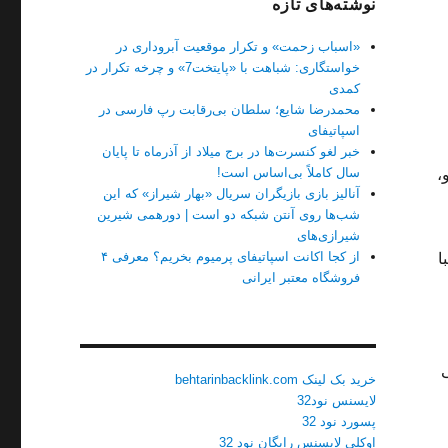
نوشته‌های تازه
«اسباب زحمت» و تکرار موقعیت آبروداری در
خواستگاری: شباهت با «پایتخت7» و چرخه تکرار در
کمدی
محمدرضا شایع؛ سلطان بی‌رقابت رپ فارسی در
اسپاتیفای
خبر لغو کنسرت‌ها در برج میلاد از آذرماه تا پایان
سال کاملاً بی‌اساس است!
،
آنالیز بازی بازیگران سریال «بهار شیراز» که این
شب‌ها روی آنتن شبکه دو است | دورهمی شیرین
شیرازی‌های
از کجا اکانت اسپاتیفای پرمیوم بخریم؟ معرفی ۴
ا
فروشگاه معتبر ایرانی
خرید بک لینک behtarinbacklink.com
لایسنس نود32
پسورد نود 32
اوکلی لایسنس رایگان نود 32