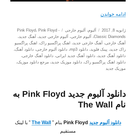
“دانلود آلبوم جدید Pink Floyd به نام Classic Diamonds”
ادامه خواندن
ارسال
دسته‌ها
برچسب‌ها
ژانویه 8, 2017
آلبوم
،
آلبوم خارجی
Pink Floyd -
،
Pink Floyd
شده
Classic Diamonds
،
آلبوم خارجی
،
آلبوم خارجی جدید
،
آهنگ جدید
،
در
آهنگ خارجی
،
آهنگ خارجی جدید
،
اهنگ پراگسیو راک
،
اهنگ پراگسیو
راک جدید
،
پینک فلوید
،
دانلود mp3
،
دانلود آلبوم خارجی
،
دانلود آهنگ
،
دانلود آهنگ جدید
،
دانلود آهنگ جدید ایرانی
،
دانلود آهنگ خارجی
،
دانلود اهنگ پراگسیو راک
،
دانلود موزیک جدید
،
مرجع دانلود موزیک
،
موزیک جدید
دانلود آلبوم جدید Pink Floyd به
نام The Wall
دانلود آلبوم جدید
Pink Floyd
بنام ”
The Wall
” با لینک
مستقیم