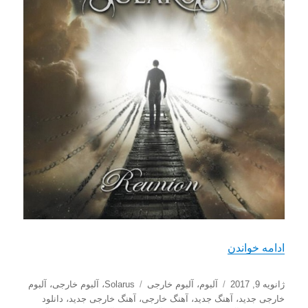
“دانلود آلبوم جدید Solarus به اسم Reunion”
ادامه خواندن
ارسال
دسته‌ها
برچسب‌ها
ژانویه 9, 2017
آلبوم
،
آلبوم خارجی
Solarus
،
آلبوم خارجی
،
آلبوم
شده
خارجی جدید
،
آهنگ جدید
،
آهنگ خارجی
،
آهنگ خارجی جدید
،
دانلود