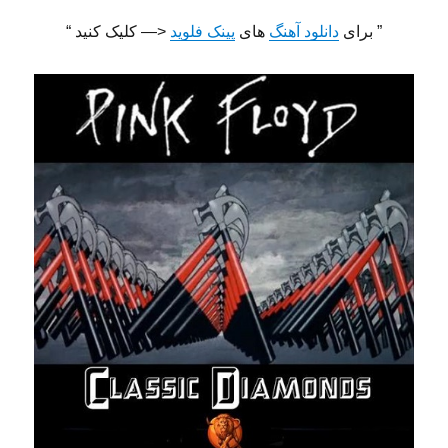
” برای
دانلود آهنگ
های
پینک فلوید
<— کلیک کنید “