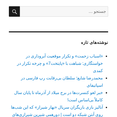
جستج
جستجو
برای:
نوشته‌های تازه
«اسباب زحمت» و تکرار موقعیت آبروداری در
خواستگاری: شباهت با «پایتخت7» و چرخه تکرار در
کمدی
محمدرضا شایع؛ سلطان بی‌رقابت رپ فارسی در
اسپاتیفای
خبر لغو کنسرت‌ها در برج میلاد از آذرماه تا پایان سال
کاملاً بی‌اساس است!
آنالیز بازی بازیگران سریال «بهار شیراز» که این شب‌ها
روی آنتن شبکه دو است | دورهمی شیرین شیرازی‌های