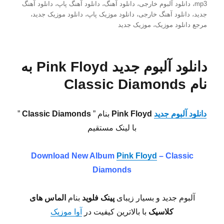
در
mp3
،
دانلود آلبوم خارجی
،
دانلود آهنگ
،
دانلود آهنگ پاپ
،
دانلود آهنگ
جدید
،
دانلود آهنگ خارجی
،
دانلود موزیک پاپ
،
دانلود موزیک جدید
،
مرجع دانلود موزیک
،
موزیک جدید
دانلود آلبوم جدید Pink Floyd به
نام Classic Diamonds
دانلود آلبوم جدید
Pink Floyd
بنام ”
Classic Diamonds
”
با لینک مستقیم
Download New Album
Pink Floyd
– Classic
Diamonds
آلبوم جدید و بسیار زیبای
پینک فلوید
بنام
الماس های
کلاسیک
با بالاترین کیفیت در
آوا موزیک