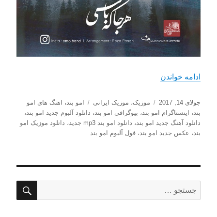
“دانلود آهنگ جدید امو بند با نام هر جا که باشی”
ادامه خواندن
ارسال
دسته‌ها
برچسب‌ها
جولای 14, 2017
موزیک
،
موزیک ایرانی
امو بند
،
اهنگ های امو
شده
بند
،
اینستاگرام امو بند
،
بیوگرافی امو بند
،
دانلود آلبوم جدید امو بند
،
در
دانلود آهنگ جدید امو بند
،
دانلود امو بند mp3 جدید
،
دانلود موزیک امو
بند
،
عکس جدید امو بند
،
فول آلبوم امو بند
جستج
جستجو
برای: