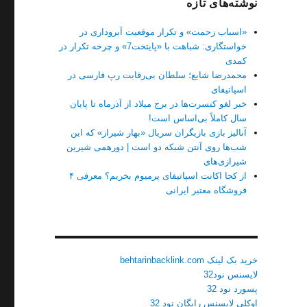
نوشته‌های تازه
«اسباب زحمت» و تکرار موقعیت آبروداری در
خواستگاری: شباهت با «پایتخت7» و چرخه تکرار در
کمدی
محمدرضا شایع؛ سلطان بی‌رقابت رپ فارسی در
اسپاتیفای
خبر لغو کنسرت‌ها در برج میلاد از آذرماه تا پایان
سال کاملاً بی‌اساس است!
آنالیز بازی بازیگران سریال «بهار شیراز» که این
شب‌ها روی آنتن شبکه دو است | دورهمی شیرین
شیرازی‌های
از کجا اکانت اسپاتیفای پرمیوم بخریم؟ معرفی ۴
فروشگاه معتبر ایرانی
خرید بک لینک behtarinbacklink.com
لایسنس نود32
پسورد نود 32
اوکلی لایسنس رایگان نود 32