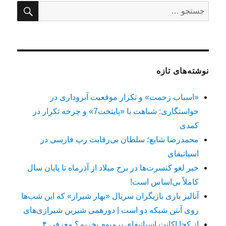
جستج
جستجو
برای:
نوشته‌های تازه
«اسباب زحمت» و تکرار موقعیت آبروداری در
خواستگاری: شباهت با «پایتخت7» و چرخه تکرار در
کمدی
محمدرضا شایع؛ سلطان بی‌رقابت رپ فارسی در
اسپاتیفای
خبر لغو کنسرت‌ها در برج میلاد از آذرماه تا پایان سال
کاملاً بی‌اساس است!
آنالیز بازی بازیگران سریال «بهار شیراز» که این شب‌ها
روی آنتن شبکه دو است | دورهمی شیرین شیرازی‌های
از کجا اکانت اسپاتیفای پرمیوم بخریم؟ معرفی ۴