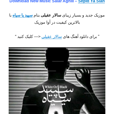
Download New Music Salar Aghili –
Sepid Ya Siah
موزیک جدید و بسیار زیبای
سالار عقیلی
بنام
سپید یا سیاه
با
بالاترین کیفیت در آوا موزیک
” برای دانلود آهنگ های
سالار عقیلی
<— کلیک کنید “