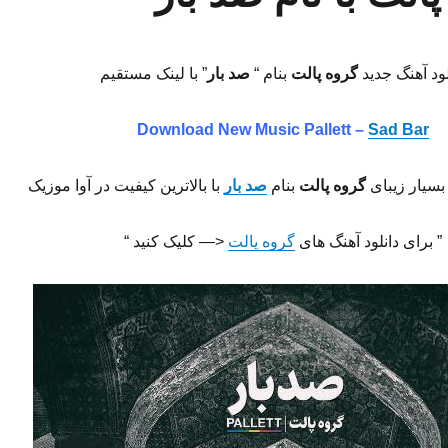
لود آهنگ جدید
گروه پالت
بنام “
صد بار
” با لینک مستقیم
Download New Music Pallett –
Sad Bar
بسیار زیبای
گروه پالت
بنام
صد بار
با بالاترین کیفیت در آوا موزیک
” برای دانلود آهنگ های
گروه پالت
<— کلیک کنید “