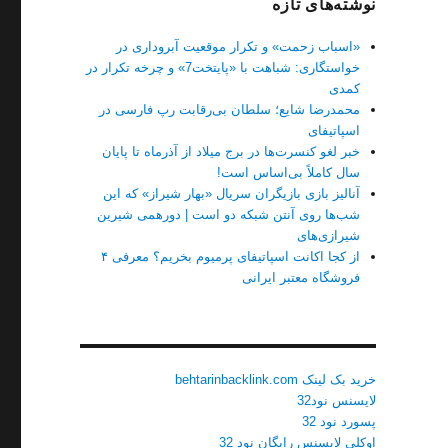
نوشته‌های تازه
«اسباب زحمت» و تکرار موقعیت آبروداری در
خواستگاری: شباهت با «پایتخت7» و چرخه تکرار در
کمدی
محمدرضا شایع؛ سلطان بی‌رقابت رپ فارسی در
اسپاتیفای
خبر لغو کنسرت‌ها در برج میلاد از آذرماه تا پایان
سال کاملاً بی‌اساس است!
آنالیز بازی بازیگران سریال «بهار شیراز» که این
شب‌ها روی آنتن شبکه دو است | دورهمی شیرین
شیرازی‌های
از کجا اکانت اسپاتیفای پرمیوم بخریم؟ معرفی ۴
فروشگاه معتبر ایرانی
خرید بک لینک behtarinbacklink.com
لایسنس نود32
پسورد نود 32
اوکلی لایسنس رایگان نود 32