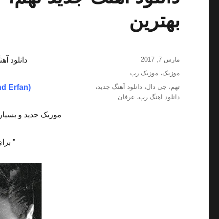
بهترین
ارسال
مارس 7, 2017
دانلود آه
شده
دسته‌ها
موزیک
،
موزیک رپ
در
برچسب‌ها
تهم
،
جی دال
،
دانلود آهنگ جدید
،
nd Erfan)
دانلود اهنگ رپ
،
عرفان
موزیک جدید و بسیار
” برا