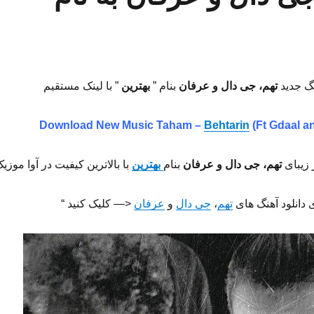
نگ جدید
تهم، جی دال و عرفان
بنام ”
بهترین
” با لینک مستقیم
Download New Music
Taham –
Behtarin
(Ft Gdaal a
 زیبای
تهم، جی دال و عرفان
بنام
بهترین
با بالاترین کیفیت در آوا موزی
ی دانلود آهنگ های
تهم
،
جی دال
و
عرفان
<— کلیک کنید “