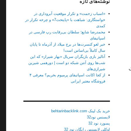
نوشته‌های تازه
«اسباب زحمت» و تکرار موقعیت آبروداری در
خواستگاری: شباهت با «پایتخت7» و چرخه تکرار در
کمدی
محمدرضا شایع؛ سلطان بی‌رقابت رپ فارسی در
اسپاتیفای
خبر لغو کنسرت‌ها در برج میلاد از آذرماه تا پایان
سال کاملاً بی‌اساس است!
آنالیز بازی بازیگران سریال «بهار شیراز» که این
شب‌ها روی آنتن شبکه دو است | دورهمی شیرین
ک
شیرازی‌های
از کجا اکانت اسپاتیفای پرمیوم بخریم؟ معرفی ۴
فروشگاه معتبر ایرانی
خرید بک لینک behtarinbacklink.com
لایسنس نود32
پسورد نود 32
اوکلی لایسنس رایگان نود 32