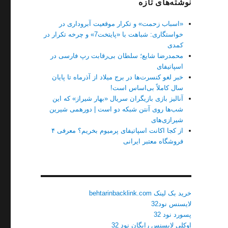
نوشته‌های تازه
«اسباب زحمت» و تکرار موقعیت آبروداری در
خواستگاری: شباهت با «پایتخت7» و چرخه تکرار در
کمدی
محمدرضا شایع؛ سلطان بی‌رقابت رپ فارسی در
اسپاتیفای
خبر لغو کنسرت‌ها در برج میلاد از آذرماه تا پایان
سال کاملاً بی‌اساس است!
آنالیز بازی بازیگران سریال «بهار شیراز» که این
شب‌ها روی آنتن شبکه دو است | دورهمی شیرین
شیرازی‌های
از کجا اکانت اسپاتیفای پرمیوم بخریم؟ معرفی ۴
فروشگاه معتبر ایرانی
خرید بک لینک behtarinbacklink.com
لایسنس نود32
پسورد نود 32
اوکلی لایسنس رایگان نود 32