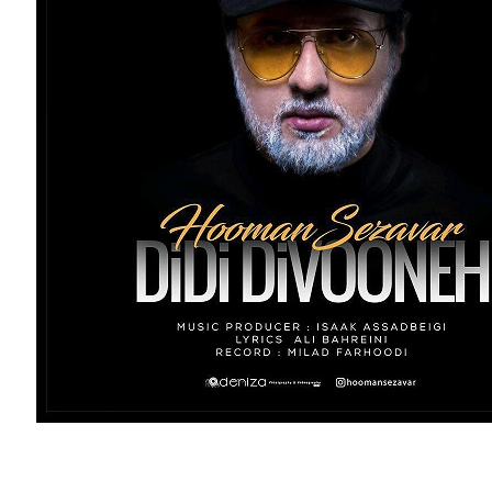
آهنگ جدید هومن سزاوار به اسم دیدی دیوونه”