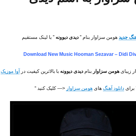
هنگ جدید
هومن سزاوار بنام ”
دیدی دیوونه
” با لینک مستقیم
Download New Music
Hooman Sezavar – Didi Di
ر زیبای
هومن سزاوار
بنام
دیدی دیوونه
با بالاترین کیفیت در
آوا موزیک
 برای
دانلود آهنگ
های
هومن سزاوار
<— کلیک کنید “