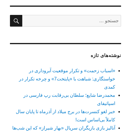
جستج
جستجو
برای:
نوشته‌های تازه
«اسباب زحمت» و تکرار موقعیت آبروداری در
خواستگاری: شباهت با «پایتخت7» و چرخه تکرار در
کمدی
محمدرضا شایع؛ سلطان بی‌رقابت رپ فارسی در
اسپاتیفای
خبر لغو کنسرت‌ها در برج میلاد از آذرماه تا پایان سال
کاملاً بی‌اساس است!
آنالیز بازی بازیگران سریال «بهار شیراز» که این شب‌ها