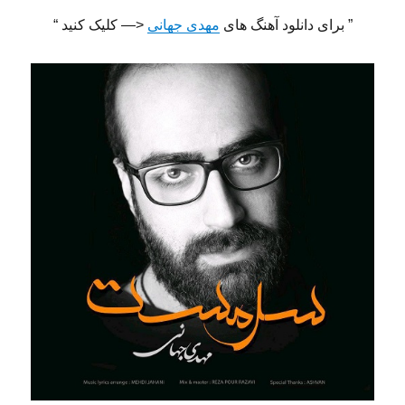
” برای دانلود آهنگ های
مهدی جهانی
<— کلیک کنید “