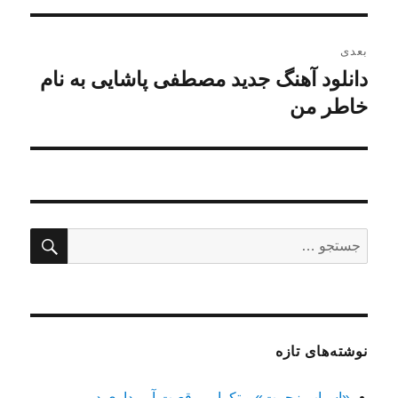
بعدی
دانلود آهنگ جدید مصطفی پاشایی به نام
نوشته
بعدی:
خاطر من
جستج
جستجو
برای:
نوشته‌های تازه
«اسباب زحمت» و تکرار موقعیت آبروداری در