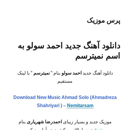
پرس موزیک
دانلود آهنگ جدید احمد سولو به
اسم نمیترسم
دانلود آهنگ جدید
احمد سولو
بنام ”
نمیترسم
” با لینک
مستقیم
Download New Music
Ahmad Solo (
Ahmadreza
Shahriyari
)
–
Nemitarsam
موزیک جدید و بسیار زیبای
احمدرضا شهریاری
بنام
نمیترسم
با بالاترین کیفیت در آوا موزیک