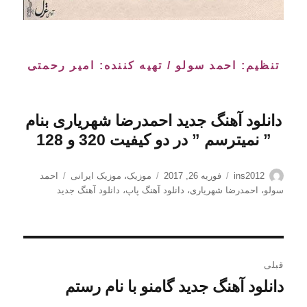
تنظیم: احمد سولو / تهیه کننده: امیر رحمتی
دانلود آهنگ جدید احمدرضا شهریاری بنام
” نمیترسم
” در دو کیفیت 320 و 128
نویسنده
ارسال
دسته‌ها
برچسب‌ها
ins2012
فوریه 26, 2017
موزیک
،
موزیک ایرانی
احمد
شده
سولو
،
احمدرضا شهریاری
،
دانلود آهنگ پاپ
،
دانلود آهنگ جدید
در
راهبری
قبلی
نوشته
دانلود آهنگ جدید گامنو با نام رستم
نوشته
قبلی: