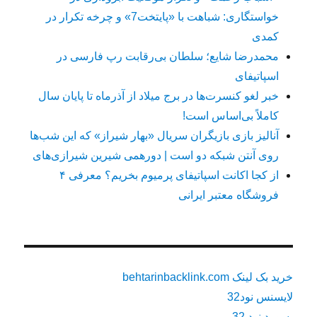
خواستگاری: شباهت با «پایتخت7» و چرخه تکرار در
کمدی
محمدرضا شایع؛ سلطان بی‌رقابت رپ فارسی در
اسپاتیفای
خبر لغو کنسرت‌ها در برج میلاد از آذرماه تا پایان سال
کاملاً بی‌اساس است!
آنالیز بازی بازیگران سریال «بهار شیراز» که این شب‌ها
روی آنتن شبکه دو است | دورهمی شیرین شیرازی‌های
از کجا اکانت اسپاتیفای پرمیوم بخریم؟ معرفی ۴
فروشگاه معتبر ایرانی
خرید بک لینک behtarinbacklink.com
لایسنس نود32
پسورد نود 32