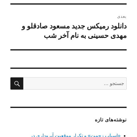
بعدی
دانلود رمیکس جدید مسعود صادقلو و
نوشته
بعدی:
مهدی حسینی به نام آخر شب
جستج
جستجو
برای:
نوشته‌های تازه
«اسباب زحمت» و تکرار موقعیت آبروداری در