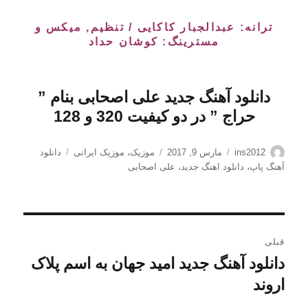
ترانه: عبدالجبار کاکایی / تنظیم, میکس و
مسترینگ: کوشان حداد
دانلود آهنگ جدید علی اصحابی بنام ”
حراج
” در دو کیفیت 320 و 128
نویسنده
ارسال
دسته‌ها
برچسب‌ها
ins2012
مارس 9, 2017
موزیک
،
موزیک ایرانی
دانلود
شده
آهنگ پاپ
،
دانلود اهنگ جدید
،
علی اصحابی
در
راهبری
قبلی
نوشته
دانلود آهنگ جدید امید جهان به اسم پلاک
نوشته
قبلی:
اروند