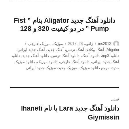
دانلود
آهنگ جدید Aligator بنام ” Fist
Pump
” در دو کیفیت 320 و 128
نویسنده
ارسال
دسته‌ها
برچسب‌ها
ins2012
ژانویه 28, 2017
موزیک
،
موزیک خارجی
شده
Aligator
،
آهنگ بیکلام
،
آهنگ ترنس
،
آهنگ جدید
،
آهنگ جدید ایرانی
،
در
دانلود mp3
،
دانلود آهنگ
،
دانلود آهنگ ترنس
،
دانلود آهنگ جدید
،
دانلود
آهنگ جدید ایرانی
،
دانلود آهنگ خارجی
،
دانلود موزیک
،
دانلود موزیک
جدید
،
مرجع دانلود موزیک
،
موزیک جدید
،
موزیک جدید ایرانی
راهبری
قبلی
نوشته
دانلود آهنگ جدید Lara با نام Ihaneti
نوشته
قبلی:
Giymissin