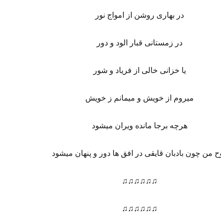
در بهاری روشن از امواج نور
در زمستانی قبار الود و دور
یا خزانی خالی از فریاد و شور
میروم از خویش و میمانم ز خویش
هرچه برجا مانده ویران میشود
ح من چون بادبان قایقی در افق ها دور و پنهان میشود
♫♫♫♫♫♫
♫♫♫♫♫♫