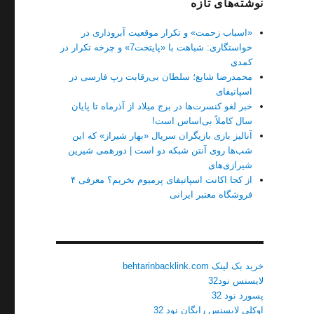
نوشته‌های تازه
«اسباب زحمت» و تکرار موقعیت آبروداری در
خواستگاری: شباهت با «پایتخت7» و چرخه تکرار در
کمدی
محمدرضا شایع؛ سلطان بی‌رقابت رپ فارسی در
اسپاتیفای
خبر لغو کنسرت‌ها در برج میلاد از آذرماه تا پایان
سال کاملاً بی‌اساس است!
آنالیز بازی بازیگران سریال «بهار شیراز» که این
شب‌ها روی آنتن شبکه دو است | دورهمی شیرین
شیرازی‌های
از کجا اکانت اسپاتیفای پرمیوم بخریم؟ معرفی ۴
فروشگاه معتبر ایرانی
خرید بک لینک behtarinbacklink.com
لایسنس نود32
پسورد نود 32
اوکلی لایسنس رایگان نود 32