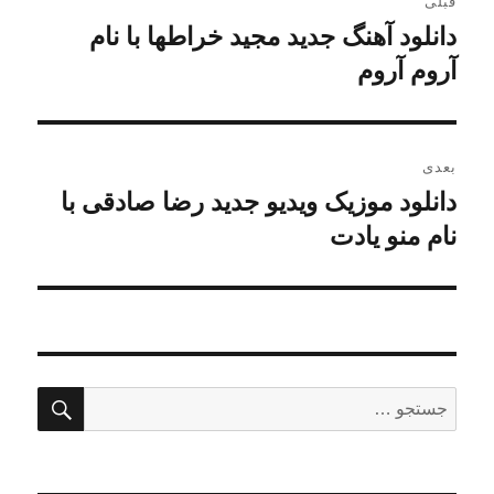
قبلی
نوشته
دانلود آهنگ جدید مجید خراطها با نام
نوشته
قبلی:
آروم آروم
بعدی
دانلود موزیک ویدیو جدید رضا صادقی با
نوشته
بعدی:
نام منو یادت
جستج
جستجو
برای: