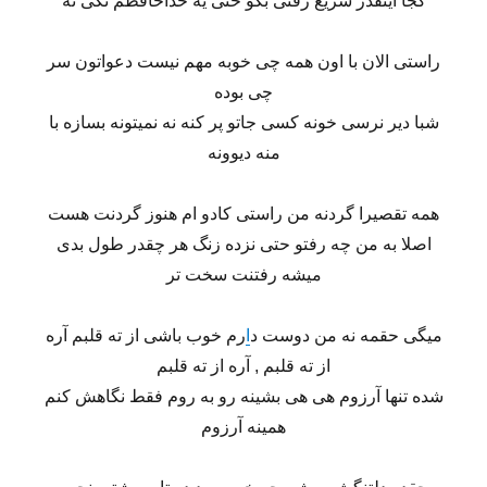
کجا اینقدر سریع رفتی بگو حتی یه خداحافظم نگی نه
راستی الان با اون همه چی خوبه مهم نیست دعواتون سر
چی بوده
شبا دیر نرسی خونه کسی جاتو پر کنه نه نمیتونه بسازه با
منه دیوونه
همه تقصیرا گردنه من راستی کادو ام هنوز گردنت هست
اصلا به من چه رفتو حتی نزده زنگ هر چقدر طول بدی
میشه رفتنت سخت تر
میگی حقمه نه من دوست د
ا
رم خوب باشی از ته قلبم آره
از ته قلبم , آره از ته قلبم
شده تنها آرزوم هی هی بشینه رو به روم فقط نگاهش کنم
همینه آرزوم