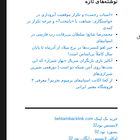
نوشته‌های تازه
«اسباب زحمت» و تکرار موقعیت آبروداری در
خواستگاری: شباهت با «پایتخت7» و چرخه تکرار در
کمدی
محمدرضا شایع؛ سلطان بی‌رقابت رپ فارسی در
ک
اسپاتیفای
خبر لغو کنسرت‌ها در برج میلاد از آذرماه تا پایان
سال کاملاً بی‌اساس است!
آنالیز بازی بازیگران سریال «بهار شیراز» که این
شب‌ها روی آنتن شبکه دو است | دورهمی شیرین
شیرازی‌های
از کجا اکانت اسپاتیفای پرمیوم بخریم؟ معرفی ۴
فروشگاه معتبر ایرانی
خرید بک لینک behtarinbacklink.com
لایسنس نود32
پسورد نود 32
اوکلی لایسنس رایگان نود 32