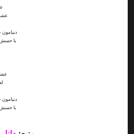
عا
عشقِ
دنیامون 
با حسش م
عشقِ
لح
دنیامون 
با حسش م
منبع:
دانلو