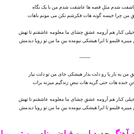
شقت شدم مثلِ قصه ها عاشقت شدم من با یک نگاه
 من چرا خیسه گونه هات فکرشم نکن می مونم باهات
خیلی کنار هم آرومه عشقِ چشای ما معلومه عاشقتم تا تهش
یبره قلبمو تا ابرا هیشکی نیومده بینِ ما من تو رویا دیدمش
——-
 من یه بار پا رو دلت بذار هیشکی جای من تو دلت نیار
نِ خنده هات حتی گریه هات نبضِ زندگیم میزنه برات
خیلی کنار هم آرومه عشقِ چشای ما معلومه عاشقتم تا تهش
یبره قلبمو تا ابرا هیشکی نیومده بینِ ما من تو رویا دیدمش
د آهنگ جدید امین فیاض بنام من تو رویا