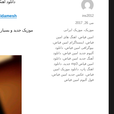
دانلود آهن
نویسنده
Didamesh
ins2012
ارسال
می 26, 2017
شده
دسته‌ها
موزیک
،
موزیک ایرانی
موزیک جدید و بسیار 
در
برچسب‌ها
امین فیاض
،
اهنگ های امین
فیاض
،
اینستاگرام امین فیاض
،
بیوگرافی امین فیاض
،
دانلود
آلبوم جدید امین فیاض
،
دانلود
آهنگ جدید امین فیاض
،
دانلود
امین فیاض mp3 جدید
،
دانلود
اهنگ پاپ
،
دانلود موزیک امین
فیاض
،
عکس جدید امین فیاض
،
فول آلبوم امین فیاض