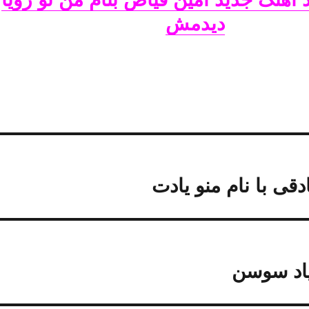
دیدمش
قی با نام منو یادت
 یاد سوسن