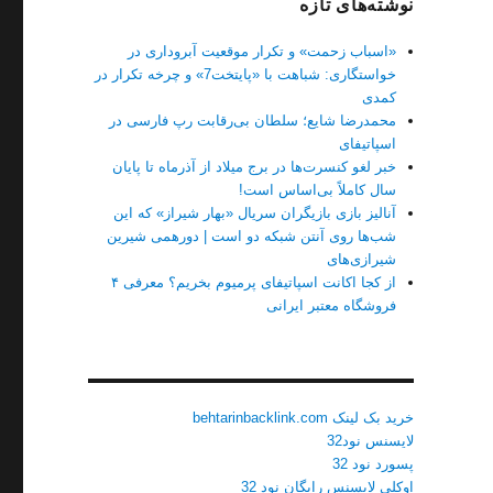
نوشته‌های تازه
«اسباب زحمت» و تکرار موقعیت آبروداری در
خواستگاری: شباهت با «پایتخت7» و چرخه تکرار در
کمدی
محمدرضا شایع؛ سلطان بی‌رقابت رپ فارسی در
اسپاتیفای
خبر لغو کنسرت‌ها در برج میلاد از آذرماه تا پایان
سال کاملاً بی‌اساس است!
آنالیز بازی بازیگران سریال «بهار شیراز» که این
شب‌ها روی آنتن شبکه دو است | دورهمی شیرین
شیرازی‌های
از کجا اکانت اسپاتیفای پرمیوم بخریم؟ معرفی ۴
فروشگاه معتبر ایرانی
خرید بک لینک behtarinbacklink.com
لایسنس نود32
پسورد نود 32
اوکلی لایسنس رایگان نود 32