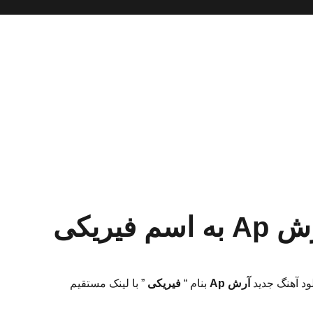
یریکی
لود آهنگ جدید
آرش Ap
بنام “
فیریکی
” با لینک مستقیم