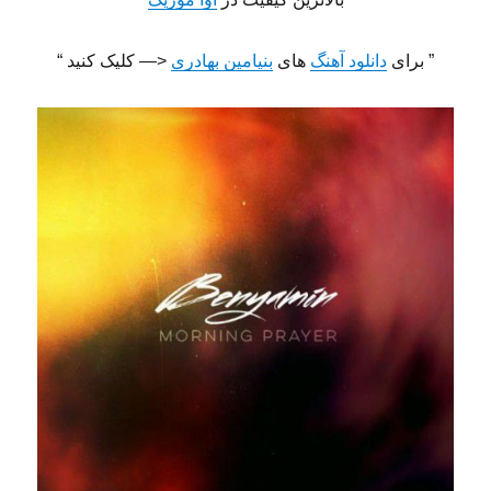
” برای
دانلود آهنگ
های
بنیامین بهادری
<— کلیک کنید “