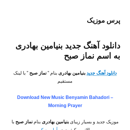
پرس موزیک
دانلود آهنگ جدید بنیامین بهادری
به اسم نماز صبح
دانلود آهنگ جدید
بنیامین بهادری
بنام ”
نماز صبح
” با لینک
مستقیم
Download New Music
Benyamin Bahadori –
Morning Prayer
موزیک جدید و بسیار زیبای
بنیامین بهادری
بنام
نماز صبح
با
بالاترین کیفیت در
آوا موزیک