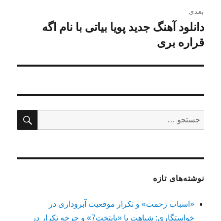
بعدی
دانلود آهنگ جدید پویا بیاتی با نام اگه
نوشته
بعدی:
قراره بری
جستج
جستجو
برای:
نوشته‌های تازه
«اسباب زحمت» و تکرار موقعیت آبروداری در
خواستگاری: شباهت با «پایتخت7» و چرخه تکرار در