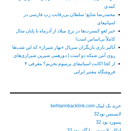
کمدی
محمدرضا شایع؛ سلطان بی‌رقابت رپ فارسی در
اسپاتیفای
خبر لغو کنسرت‌ها در برج میلاد از آذرماه تا پایان سال
کاملاً بی‌اساس است!
آنالیز بازی بازیگران سریال «بهار شیراز» که این شب‌ها
روی آنتن شبکه دو است | دورهمی شیرین شیرازی‌های
از کجا اکانت اسپاتیفای پرمیوم بخریم؟ معرفی ۴
فروشگاه معتبر ایرانی
خرید بک لینک behtarinbacklink.com
لایسنس نود32
پسورد نود 32
اوکلی لایسنس رایگان نود 32