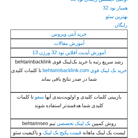
همیار نود 32
بهترین سئو
رایگان
خرید آنتی ویروس
آموزش مقالات
آموزش آپدیت آفلاین نود 32 ورژن 13
رشد سریع رتبه با خرید بک‌لینک قوی behtarinbacklink
خرید بک لینک قوی behtarinbacklink.com
تا کلمات کلیدی
شما در صدر نتایج باقی بماند
بازبینی کلمات کلیدی و اولویت‌بندی آنها
سعو
تا کلمات
کلیدی شما هدفمندتر استفاده شوند
روش کمپین
بک لینک تخصصی
تیم behtarinseo
لیست بک لینک ماهانه
قیمت پکیج بک لینک
و باکیفیت سئو