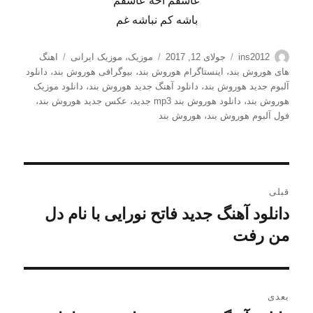
عاشقم آخه عاشقم
باشه کم نباشه غم
نویسنده
ارسال
دسته‌ها
برچسب‌ها
ins2012
جولای 12, 2017
موزیک
،
موزیک ایرانی
اهنگ
شده
های هوروش بند
،
اینستاگرام هوروش بند
،
بیوگرافی هوروش بند
،
دانلود
در
آلبوم جدید هوروش بند
،
دانلود آهنگ جدید هوروش بند
،
دانلود موزیک
هوروش بند
،
دانلود هوروش بند mp3 جدید
،
عکس جدید هوروش بند
،
فول آلبوم هوروش بند
،
هوروش بند
راهبری
قبلی
نوشته
دانلود آهنگ جدید فاتح نورایی با نام دل
نوشته
قبلی:
من رفت
بعدی