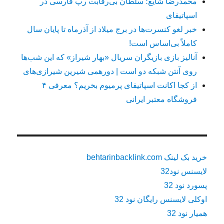
محمدرضا شایع؛ سلطان بی‌رقابت رپ فارسی در
اسپاتیفای
خبر لغو کنسرت‌ها در برج میلاد از آذرماه تا پایان سال
کاملاً بی‌اساس است!
آنالیز بازی بازیگران سریال «بهار شیراز» که این شب‌ها
روی آنتن شبکه دو است | دورهمی شیرین شیرازی‌های
از کجا اکانت اسپاتیفای پرمیوم بخریم؟ معرفی ۴
فروشگاه معتبر ایرانی
خرید بک لینک behtarinbacklink.com
لایسنس نود32
پسورد نود 32
اوکلی لایسنس رایگان نود 32
همیار نود 32