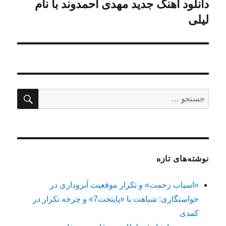
دانلود آهنگ جدید مهدی احمدوند با نام
نوشته
بعدی:
لیلی
جستج
جستجو
برای:
نوشته‌های تازه
«اسباب زحمت» و تکرار موقعیت آبروداری در
خواستگاری: شباهت با «پایتخت7» و چرخه تکرار در
کمدی