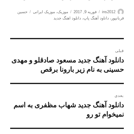
نویسنده
ارسال
دسته‌ها
برچسب‌ها
ins2012
فوریه 9, 2017
موزیک
،
موزیک ایرانی
حسین
شده
قربانپور
،
داناود آهنگ پاپ
،
دانلود اهنگ جدید
در
راهبری
قبلی
نوشته
دانلود آهنگ جدید مسعود صادقلو و مهدی
نوشته
قبلی:
حسینی به نام زیر بارونا برقص
بعدی
دانلود آهنگ جدید شهاب مظفری به اسم
نوشته
بعدی:
نمیخوام تو رو