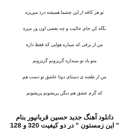
تو هر کافه از این چشما همیشه درد میریزه
نگاه کن جای خالیت و چه بغضی اون ور م
ی
زه
من از برفی که میباره هوایی که فقط داره
منو یاد تو میندازه گریزونم گریزونم
من از طعنه ی دستای دوتا عاشق تو دست هم
که گرم عشق هم دیگن پریشونم پریشونم
دانلود آهنگ جدید حسین قربانپور بنام
” این زمستون
” در دو کیفیت 320 و 128