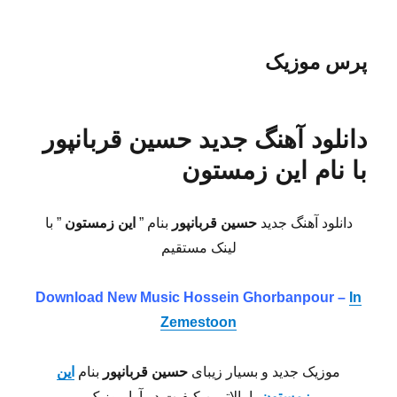
پرس موزیک
دانلود آهنگ جدید حسین قربانپور
با نام این زمستون
دانلود آهنگ جدید
حسین قربانپور
بنام ”
این زمستون
” با
لینک مستقیم
Download New Music
Hossein Ghorbanpour –
In
Zemestoon
موزیک جدید و بسیار زیبای
حسین قربانپور
بنام
این
زمستون
با بالاترین کیفیت در آوا موزیک