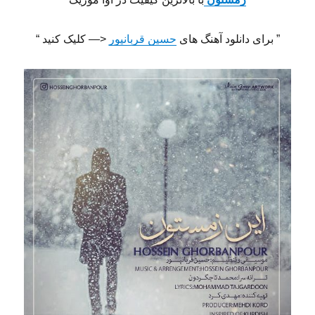
” برای دانلود آهنگ های
حسین قربانپور
<— کلیک کنید “