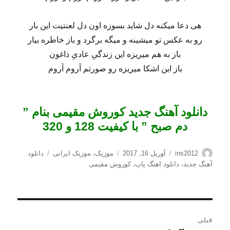
هی دعا میکنه دل شاید بسوزه اون دل لعنتیت این بار
رو به عکس تو میشینه و میگه برگرد و باز خاطره بیار
باز به هم میریزه این زندگیِ عادیِ داغون
باز این اشکا میریزه رو صورتم آروم آروم
دانلود آهنگ جدید کوروش مقیمی بنام ”
دم صبح ” با کیفیت 128 و 320
نویسنده
ارسال
دسته‌ها
برچسب‌ها
ins2012
آوریل 16, 2017
موزیک
،
موزیک ایرانی
دانلود
شده
آهنگ جدید
،
دانلود اهنگ پاپ
،
کوروش مقیمی
در
راهبری
قبلی