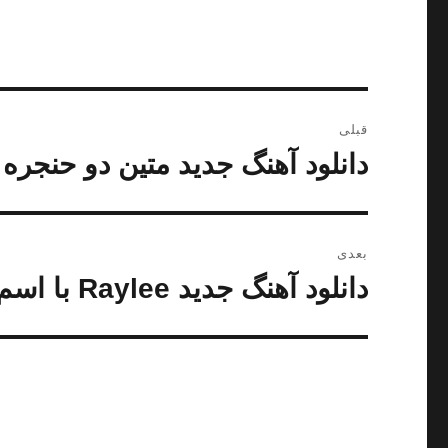
راهبری
قبلی
نوشته
دانلود آهنگ جدید متین دو حنجره 
نوشته
قبلی:
بعدی
دانلود آهنگ جدید Raylee با اسم Love Me
نوشته
بعدی: