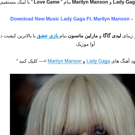
و
Marilyn Manson
بنام ”
Love Game
” با لینک مستقیم
Download New Music
Lady Gaga Ft. Marilyn Manson –
 زیبای
لیدی گاگا
و
مارلین مانسون
بنام
بازی عشق
با بالاترین کیفیت د
آوا موزیک
لود آهنگ های
Lady Gaga
و
Marilyn Manson
<— کلیک کنید “