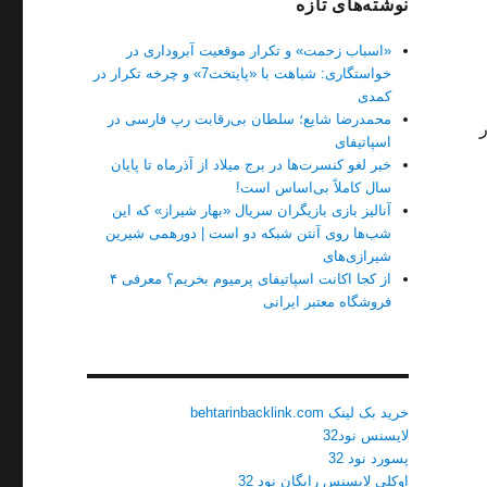
نوشته‌های تازه
«اسباب زحمت» و تکرار موقعیت آبروداری در
خواستگاری: شباهت با «پایتخت7» و چرخه تکرار در
کمدی
محمدرضا شایع؛ سلطان بی‌رقابت رپ فارسی در
ر
اسپاتیفای
خبر لغو کنسرت‌ها در برج میلاد از آذرماه تا پایان
سال کاملاً بی‌اساس است!
آنالیز بازی بازیگران سریال «بهار شیراز» که این
شب‌ها روی آنتن شبکه دو است | دورهمی شیرین
شیرازی‌های
از کجا اکانت اسپاتیفای پرمیوم بخریم؟ معرفی ۴
فروشگاه معتبر ایرانی
خرید بک لینک behtarinbacklink.com
لایسنس نود32
پسورد نود 32
اوکلی لایسنس رایگان نود 32