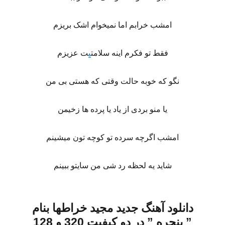
امشب خرابم اما نمیخوام اشک بریزم
فقط تو فکرم اینه سلامت
ی
ت عزیزم
نگو که خوبه حالت وقتی که هستی بی من
یا منو بردی از یاد یا پرده ها زخیمن
امشب اگرچه سرده تو کوچه تون میشینم
شاید یه لحظه رد شی من سایتو ببینم
دانلود
آهنگ جدید
مجید خراطها
بنام
”
پنجره
” در دو کیفیت 320 و 128