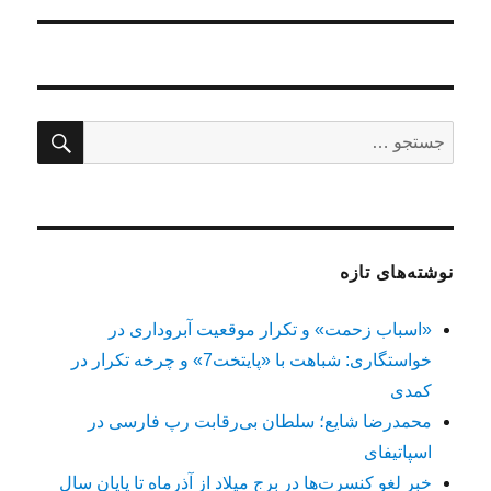
جستج
جستجو
برای:
نوشته‌های تازه
«اسباب زحمت» و تکرار موقعیت آبروداری در
خواستگاری: شباهت با «پایتخت7» و چرخه تکرار در
کمدی
محمدرضا شایع؛ سلطان بی‌رقابت رپ فارسی در
اسپاتیفای
خبر لغو کنسرت‌ها در برج میلاد از آذرماه تا پایان سال