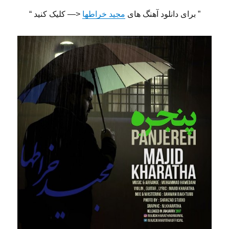
” برای دانلود آهنگ های
مجید خراطها
<— کلیک کنید “